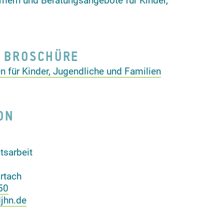
mern und Beratungsangebote für Kinder,
 BROSCHÜRE
n für Kinder, Jugendliche und Familien
ON
tsarbeit
rtach
50
djhn.de