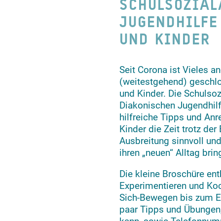
SCHULSOZIAL
JUGENDHILFE
UND KINDER
Seit Corona ist Vieles a
(weitestgehend) geschlos
und Kinder. Die Schulsoz
Diakonischen Jugendhilf
hilfreiche Tipps und An
Kinder die Zeit trotz d
Ausbreitung sinnvoll un
ihren „neuen“ Alltag bri
Die kleine Broschüre en
Experimentieren und Koc
Sich-Bewegen bis zum En
paar Tipps und Übungen