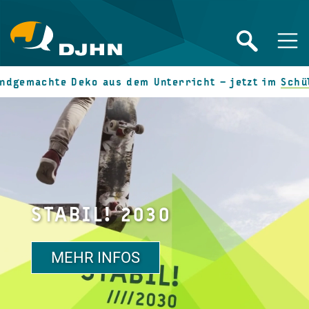
hte Deko aus dem Unterricht – jetzt im
Schüler-Onl
STABIL! 2030
MEHR INFOS