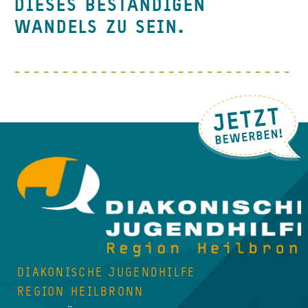
DIESES BESTÄNDIGEN
WANDELS ZU SEIN.
DIAKONISCHE JUGENDHILFE
REGION HEILBRONN